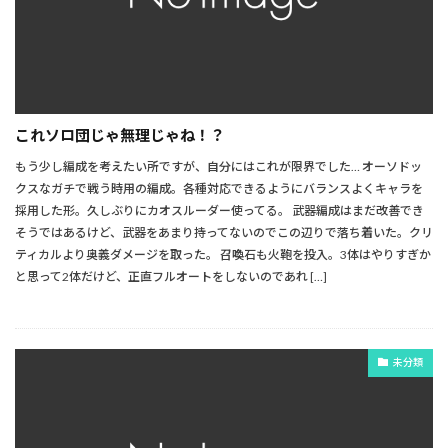
これソロ団じゃ無理じゃね！？
もう少し編成を考えたい所ですが、自分にはこれが限界でした… オーソドッ
クスなガチで戦う時用の編成。各種対応できるようにバランスよくキャラを
採用した形。久しぶりにカオスルーダー使ってる。 武器編成はまだ改善でき
そうではあるけど、武器をあまり持ってないのでこの辺りで落ち着いた。クリ
ティカルより奥義ダメージを取った。 召喚石も火鞄を投入。3体はやりすぎか
と思って2体だけど、正直フルオートをしないのであれ […]
未分類