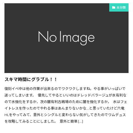
未分類
スキマ時間にグラブル！！
復刻イベ中は他の作業が出来るのでワクワクしますね。やる事がいっぱいで
迷ってしまいます。 優先してやるといいのはドレッドバラージュが水有利な
ので水強化をするか、次の闇有利古戦場のために闇を強化するか。 水はフェ
イトレスを作ったのでやれる事はあんまりないかな…と思っていたけど六竜
HLをやってみて、意外とシングルと変わらない気がしてきたのでワムデュス
を攻略してみることにしました。 意外と簡単 […]