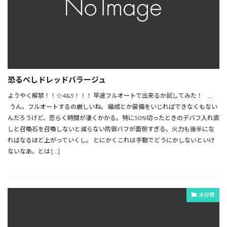
恐るべしドレッドバラージュ
ようやく解禁！！☆4&5！！！ 早速フルオートで出来るか試してみた！ …
うん。フルオートするの厳しいね。 編成とか装備をいじればできなくもない
んだろうけど、恐らく時間が凄くかかる。特に50%切ったときのデバフ入れ直
しと召喚石を召喚しないと減らない防御バフが面倒すぎる。火力も後半にな
ればなるほど上がっていくし。 とにかくこれは手動でどうにかしないといけ
ないなあ。とは […]
未分類