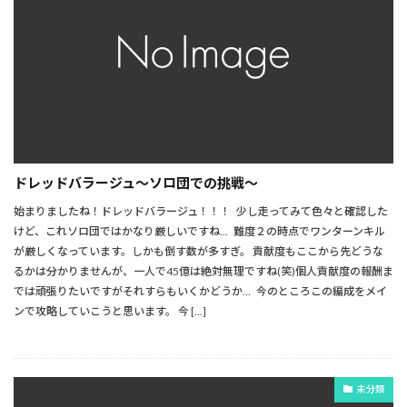
ドレッドバラージュ～ソロ団での挑戦～
始まりましたね！ドレッドバラージュ！！！ 少し走ってみて色々と確認した
けど、これソロ団ではかなり厳しいですね… 難度２の時点でワンターンキル
が厳しくなっています。しかも倒す数が多すぎ。 貢献度もここから先どうな
るかは分かりませんが、一人で45億は絶対無理ですね(笑)個人貢献度の報酬ま
では頑張りたいですがそれすらもいくかどうか… 今のところこの編成をメイ
ンで攻略していこうと思います。 今 […]
未分類