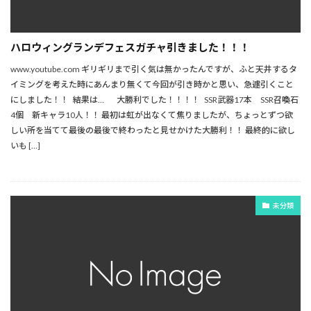
ハロウィングランデフェスガチャ引きました！！！
www.youtube.com ギリギリまで引く気は無かったんですが、ふと天井するタ
イミングを考えた時にあんまり無くて今回が引き時かと思い、急遽引くこと
にしました！！ 結果は… 大勝利でした！！！！ SSR武器17本 SSR召喚石
4個 新キャラ10人！！ 最初は虹が出なくて焦りましたが、ちょっとずつ欲
しい所を当てて最後の最後で終わったと見せかけた大勝利！！ 最終的に欲し
いも […]
未分類