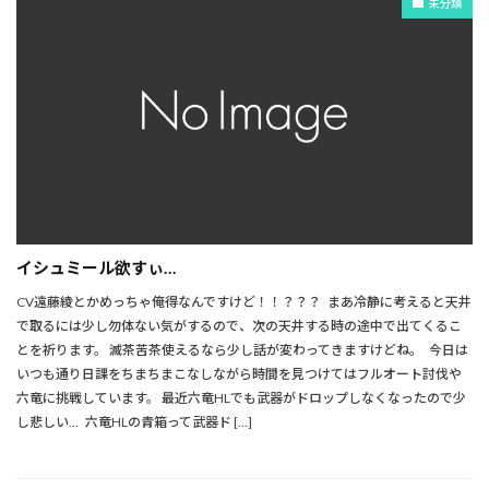
未分類
イシュミール欲すぃ…
CV遠藤綾とかめっちゃ俺得なんですけど！！？？？ まあ冷静に考えると天井
で取るには少し勿体ない気がするので、次の天井する時の途中で出てくるこ
とを祈ります。 滅茶苦茶使えるなら少し話が変わってきますけどね。 今日は
いつも通り日課をちまちまこなしながら時間を見つけてはフルオート討伐や
六竜に挑戦しています。 最近六竜HLでも武器がドロップしなくなったので少
し悲しい… 六竜HLの青箱って武器ド […]