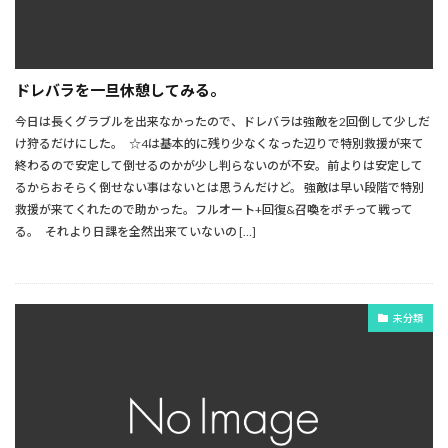
ドレバラを一旦休憩してみる。
今日は長くグラブルを出来なかったので、ドレバラは強敵を2回倒して少しだ
け狩るだけにした。 ☆4は基本的に残り少なくなった辺りで特別救援が来て
終わるので安定して倒せるのかが少し判らないのが不安。前よりは安定して
るからおそらく倒せない事はないとは思うんだけど。 強敵は早い段階で特別
救援が来てくれたので助かった。フルオート+回復&召喚をポチって戦って
る。 それより日課を全然出来ていないの […]
未分類