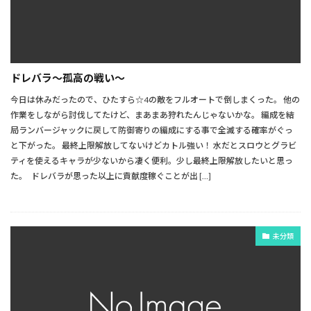
ドレバラ～孤高の戦い～
今日は休みだったので、ひたすら☆4の敵をフルオートで倒しまくった。 他の
作業をしながら討伐してたけど、まあまあ狩れたんじゃないかな。 編成を結
局ランバージャックに戻して防御寄りの編成にする事で全滅する確率がぐっ
と下がった。 最終上限解放してないけどカトル強い！ 水だとスロウとグラビ
ティを使えるキャラが少ないから凄く便利。少し最終上限解放したいと思っ
た。 ドレバラが思った以上に貢献度稼ぐことが出 […]
未分類