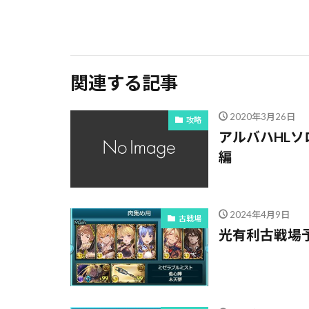
関連する記事
2020年3月26日
攻略
アルバハHLソ
編
2024年4月9日
古戦場
光有利古戦場