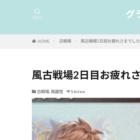
グ
古戦場
風古戦場2日目お疲れさまでし
HOME
風古戦場2日目お疲れ
古戦場
,
風属性
56view