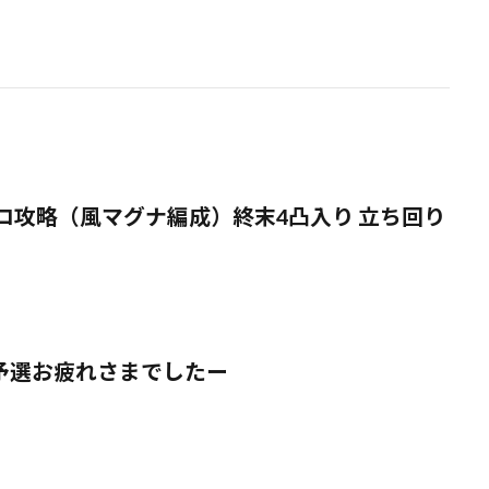
ロ攻略（風マグナ編成）終末4凸入り 立ち回り
予選お疲れさまでしたー