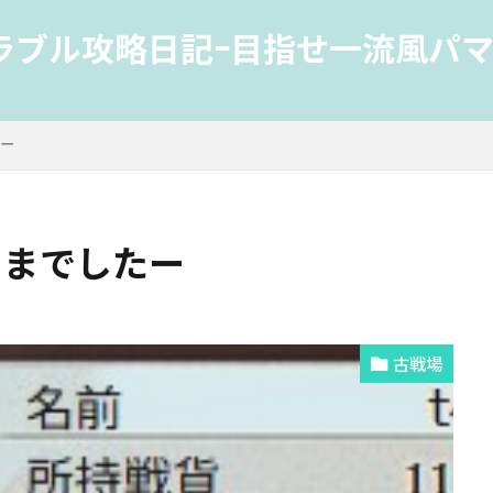
ラブル攻略日記-目指せ一流風パマ
たー
さまでしたー
古戦場