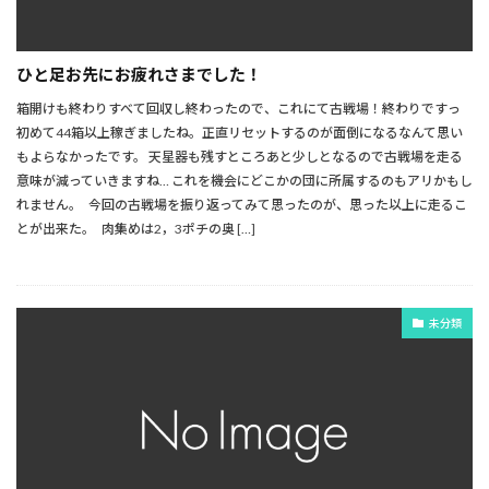
ひと足お先にお疲れさまでした！
箱開けも終わりすべて回収し終わったので、これにて古戦場！終わりですっ
初めて44箱以上稼ぎましたね。正直リセットするのが面倒になるなんて思い
もよらなかったです。 天星器も残すところあと少しとなるので古戦場を走る
意味が減っていきますね… これを機会にどこかの団に所属するのもアリかもし
れません。 今回の古戦場を振り返ってみて思ったのが、思った以上に走るこ
とが出来た。 肉集めは2，3ポチの奥 […]
未分類