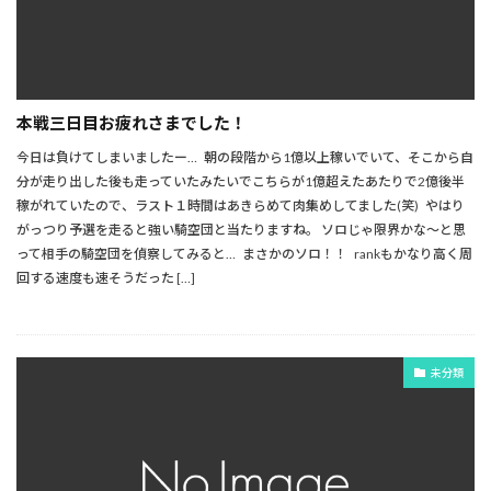
本戦三日目お疲れさまでした！
今日は負けてしまいましたー… 朝の段階から1億以上稼いでいて、そこから自
分が走り出した後も走っていたみたいでこちらが1億超えたあたりで2億後半
稼がれていたので、ラスト１時間はあきらめて肉集めしてました(笑) やはり
がっつり予選を走ると強い騎空団と当たりますね。 ソロじゃ限界かな～と思
って相手の騎空団を偵察してみると… まさかのソロ！！ rankもかなり高く周
回する速度も速そうだった […]
未分類