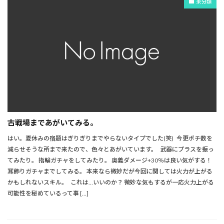
未分類
古戦場まであがいてみる。
はい。夏休みの宿題はぎりぎりまでやらないタイプでした(笑) 今更ポチ数を
減らせそうな所まで来たので、色々とあがいています。 武器にプラスを振っ
てみたり。 指輪ガチャをしてみたり。 奥義ダメージ+30％は良い気がする！
耳飾りガチャまでしてみる。 本来なら微妙だが今回に関しては火力が上がる
かもしれないスキル。 これは…いいのか？ 微妙な気もするが一応火力上がる
可能性を秘めているって事 […]