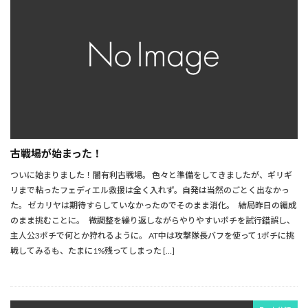
古戦場が始まった！
ついに始まりました！闇有利古戦場。 色々と準備をしてきましたが、ギリギ
リまで粘ったフェディエル救援は全く入れず。自発は当然のごとく出なかっ
た。 ゼカリヤは期待すらしていなかったのでそのまま消化。 結局昨日の編成
のまま挑むことに。 微調整を繰り返しながらやりやすいポチを試行錯誤し、
主人公3ポチで何とか狩れるように。 AT中は攻撃隊長バフを使って1ポチに挑
戦してみるも、たまに1%残ってしまった […]