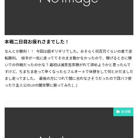
本戦二日目お疲れさまでした！
なんとか勝利！！ 今回は超ギリギリでした。おそらく何百万ぐらいの差で逆
転勝利。 相手が一気に走っててそのまま動かなかったので、稼げるときに稼
いでの作戦だったのかな？ 最初は滅茶苦茶稼がれて諦めようかと思ったんで
すけど、ちまちま走って辛くなったらフルオートで休憩をして何とかだましだ
まし走ってました。 最後の方につれて間に合わなさそうだったので団バフ使
ったり主人公のLBの闇攻撃に振ってみた […]
未分類