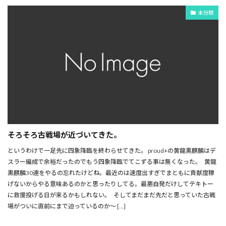
未分類
そろそろ古戦場が近づいてきた。
というわけで一足先に四象降臨を終わらせてきた。 proud+の黄龍黒麒麟はデ
スラー編成で余裕だったのでもう四象降臨でてこずる事は無くなった。 黄龍
黒麒麟30連をやるの忘れたけどね。最近のは速度出すぎでまともに貢献度稼
げないからやる意味あるのかと思ったりしてる。最悪自発だけしてテキトー
に救援投げる日が来るかもしれない。 そしてまだまだ先だと思っていた古戦
場がついに直前にまで迫っているのか～ […]