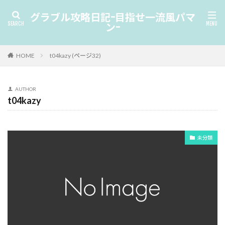
グラブル攻略日記-目指せ一流風パマ
ン-
HOME
t04kazy (ページ32)
AUTHOR
t04kazy
未分類