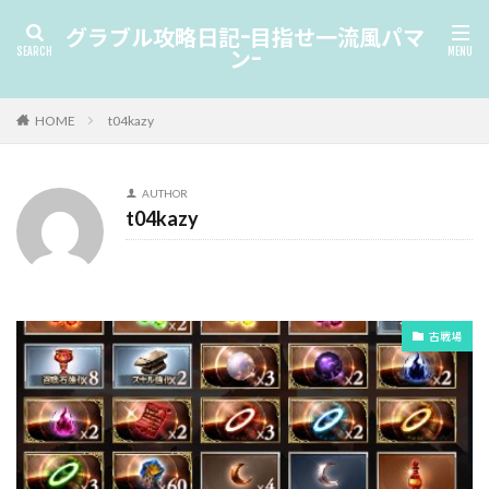
グラブル攻略日記-目指せ一流風パマ
ン-
HOME
t04kazy
AUTHOR
t04kazy
古戦場