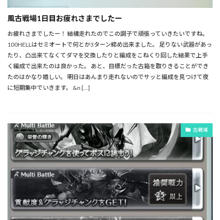
風古戦場1日目お疲れさまでしたー
お疲れさまでしたー！ 結構走れたのでこの調子で頑張っていきたいですね。
100HELLはセミオートで何とか3ターン締め出来ました。 足りない武器があっ
たり、凸出来てなくてダマを交換したりと編成をこねくり回した結果で上手
く編成で出来たのは良かった。 あと、目標だった古箱を取りきることができ
たのはかなり嬉しい。 明日はあんまり走れないのでサッと編成を見つけて夜
に短期集中でいきます。 &n […]
古戦場