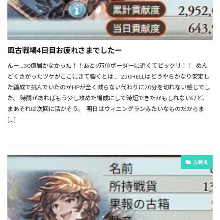
風古戦場4日目お疲れさまでしたー
んー…30億届かなかった！！あと9万位ボーダーに近くてビックリ！！ めん
どくさがったツケがここにきて響くとは… 250HELLはどうやらかなり安定し
た編成で挑んでいたのかHPが全く減らない代わりに20分を切れない感じでし
た。 時間があればもう少し攻めた編成にして時短できたかもしれないけど、
まあそれは次回に活かそう。 明日はウィニングランみたいなものだからま
[…]
古戦場