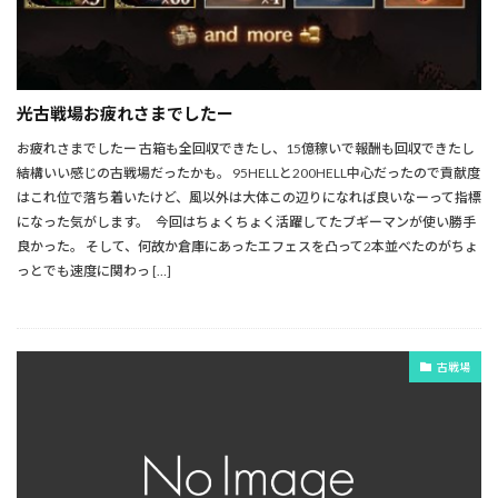
光古戦場お疲れさまでしたー
お疲れさまでしたー 古箱も全回収できたし、15億稼いで報酬も回収できたし
結構いい感じの古戦場だったかも。 95HELLと200HELL中心だったので貢献度
はこれ位で落ち着いたけど、風以外は大体この辺りになれば良いなーって指標
になった気がします。 今回はちょくちょく活躍してたブギーマンが使い勝手
良かった。 そして、何故か倉庫にあったエフェスを凸って2本並べたのがちょ
っとでも速度に関わっ […]
古戦場