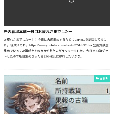
光古戦場本戦一日目お疲れさまでしたー
お疲れさまでしたー！！ 今日は古箱集めするために95HELLを周回してまし
た。 編成はこれ。 https://www.youtube.com/shorts/C0Jch32iduc 短期貢献度
集めで使ってた編成をそのまま使えたのがラッキーでした。 今日で44箱ゲッ
トしたので明日集めきったら150HELLに移行したいかな。
古戦場