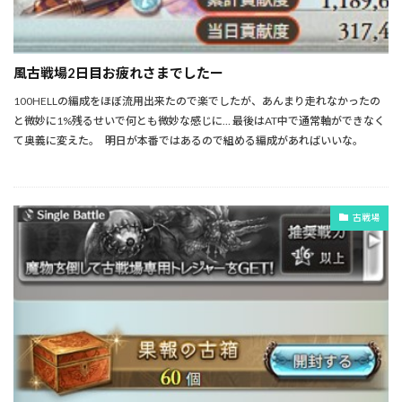
風古戦場2日目お疲れさまでしたー
100HELLの編成をほぼ流用出来たので楽でしたが、あんまり走れなかったの
と微妙に1%残るせいで何とも微妙な感じに… 最後はAT中で通常軸ができなく
て奥義に変えた。 明日が本番ではあるので組める編成があればいいな。
古戦場