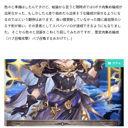
色々と準備はしたんですけど、結論から言うと現時点では0ポチ肉集め編成が
出来なかった… もしかしたら走り始めたら出来そうな編成が探せるようにな
るのではという期待はあります。 長い間更新していなかった間に最低限のシ
エテ剣が揃い、その恩恵としてスパバハソロが達成できるようにもなりまし
た。 そこから色々と武器をこねくり回してみたのですが… 暫定肉集め編成
（バブ召喚攻撃） バブ召喚するおかげで […]
ガチャ