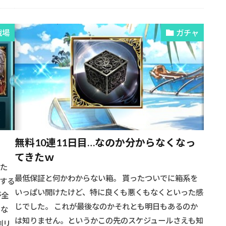
戦場
ガチャ
無料10連11日目…なのか分からなくなっ
てきたｗ
 た
最低保証と何かわからない箱。 貰ったついでに箱系を
する
いっぱい開けたけど、特に良くも悪くもなくといった感
が全
じでした。 これが最後なのかそれとも明日もあるのか
 な
は知りません。というかこの先のスケジュールさえも知
剣リ