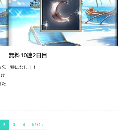
無料10連2日目
ョ忘
特になし！！
まけ
きた
2
3
4
Next