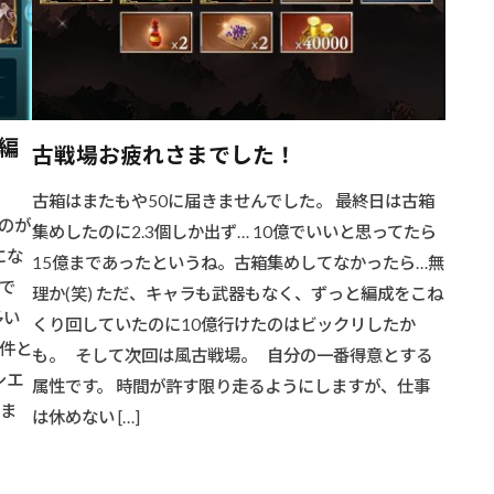
編
古戦場お疲れさまでした！
古箱はまたもや50に届きませんでした。 最終日は古箱
のが
集めしたのに2.3個しか出ず… 10億でいいと思ってたら
にな
15億まであったというね。古箱集めしてなかったら…無
で
理か(笑) ただ、キャラも武器もなく、ずっと編成をこね
多い
くり回していたのに10億行けたのはビックリしたか
条件と
も。 そして次回は風古戦場。 自分の一番得意とする
シエ
属性です。 時間が許す限り走るようにしますが、仕事
止ま
は休めない […]