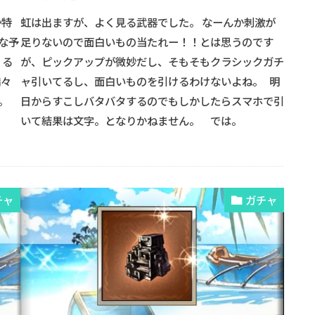
か特
虹は出ますが、よく見る武器でした。 なーんか刺激が
な予
足りないので面白いもの当たれー！！とは思うのです
くる
が、ピックアップが微妙だし、そもそもクラシックガチ
満々
ャ引いてるし、面白いものを引けるわけないよね。 明
。
日からすこしバタバタするのでもしかしたらスマホで引
いて結果は文字。となりかねません。 では。
チャ
ガチャ