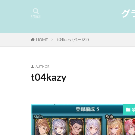
グ
t04kazy (ページ2)
HOME
AUTHOR
t04kazy