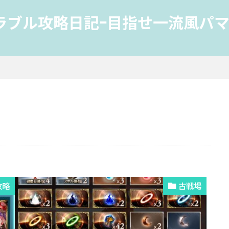
ラブル攻略日記-目指せ一流風パマ
攻略
古戦場