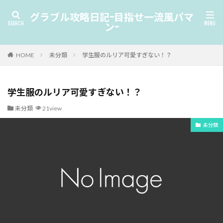
グラブル攻略日記-目指せ一流風パマ
ン-
HOME
未分類
学生服のルリア可愛すぎない！？
学生服のルリア可愛すぎない！？
未分類
21view
未分類