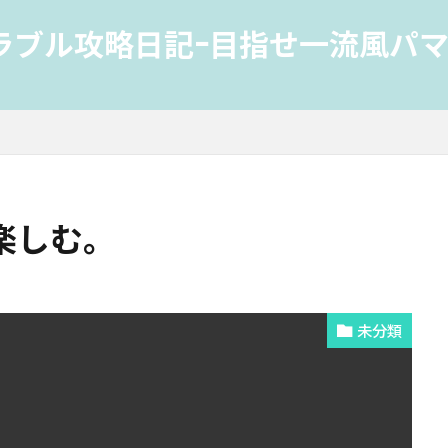
ラブル攻略日記-目指せ一流風パマ
楽しむ。
未分類