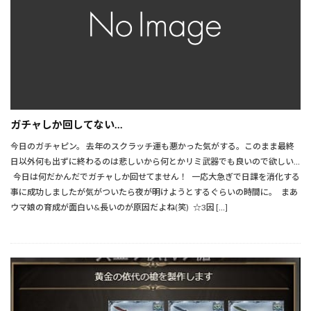
ガチャしか回してない…
今日のガチャピン。 去年のスクラッチ運も悪かった気がする。このまま最終
日以外何も出ずに終わるのは悲しいから何とかリミ武器でも良いので欲しい…
今日は何だかんだでガチャしか回せてません！ 一応大急ぎで日課を消化する
事に成功しましたが気がついたら夜が明けようとするぐらいの時間に。 まあ
ウマ娘の育成が面白い&長いのが原因だよね(笑) ☆3因 […]