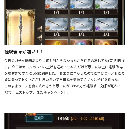
経験値upが凄い！！
今日のガチャ動画あまりに何も当たらなかったから作るの忘れてた(笑) 明日作
ろ。 今日はカトルのレベル上げを進めていたんだけど思った以上に経験値up
が凄すぎてすぐに100に到達した。 あまりに早かったのでこれはウーノもこの
波に乗っておくべきだと思い急いで白竜鱗を集めてさくっと依代を作った。
このままウーノも育て終わるかと思ったがEXPの方が経験値up効果が切れて
95で一旦ストップ。 まだキャンペーン […]