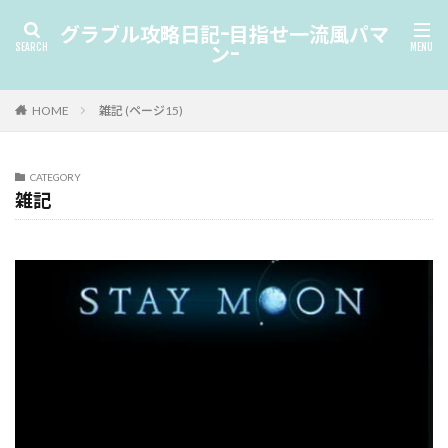
グラブル攻略日記-目指せ一流風パマ
ン-
HOME
雑記 (ページ15)
CATEGORY
雑記