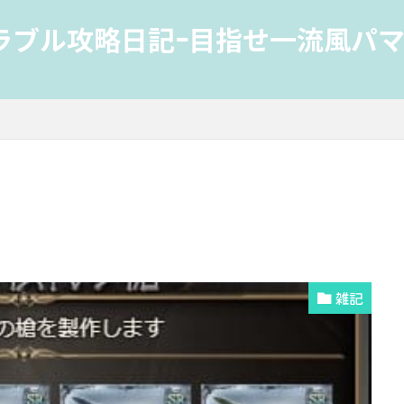
ラブル攻略日記-目指せ一流風パマ
雑記