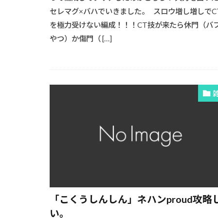
セレマグ×バハでいきました。 スロウ増し増しでC
を極力受けない編成！！！CT技が来たら休門（バ
やつ）か傷門（ […]
「こくうしんしん」ネハンproud攻略
い。