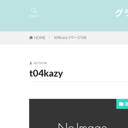
グ
t04kazy (ページ58)
HOME
AUTHOR
t04kazy