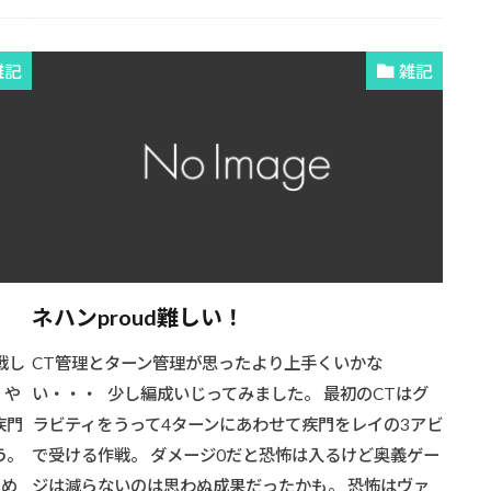
雑記
雑記
ネハンproud難しい！
戦し
CT管理とターン管理が思ったより上手くいかな
 や
い・・・ 少し編成いじってみました。 最初のCTはグ
疾門
ラビティをうって4ターンにあわせて疾門をレイの3アビ
う。
で受ける作戦。 ダメージ0だと恐怖は入るけど奥義ゲー
ため
ジは減らないのは思わぬ成果だったかも。 恐怖はヴァ