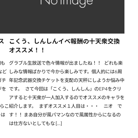
ス
こくう、しんしんイベ報酬の十天衆交換
オススメ！！
回も
グラブル生放送で色々情報が出ましたね！！ どれも楽
など
しみな情報ばかりで今から楽しみです。個人的には6周
ガチ
年記念武器交換チケットを支配の天秤にしようか悩み中
ジを
です。 さて今回は「こくう、しんしん」のEP4をクリ
アすると十天衆が一人加入するのでオススメのキャラを
らこ
紹介します。 まずオススメ１人目は・・・ ニオ で
チは
す！！ まあ自分が風パマンなので風属性からになるの
は仕方ないとしてもな […]