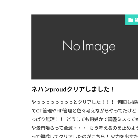
ネハンproudクリアしました！
やっっっっっっっっとクリアした―――！！！ 何回も挑
てCT管理やHP管理と色々考えながらやってたけど
っぱり無理！！ どうしても何処かで調整ミスって
や景門喰らって全滅・・・ もう考えるのを止めよ
って編成してクリアしたのがこちら！ 火力を出す