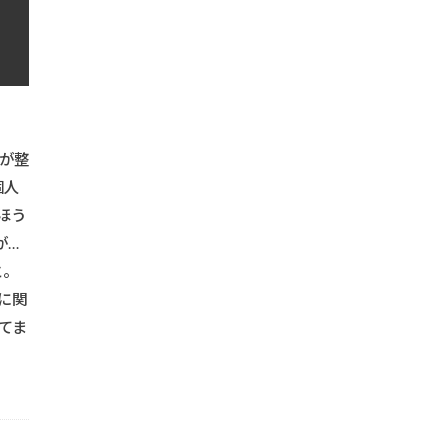
が整
個人
ほう
が…
と。
に関
てま