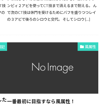
T技
ンピィ２アビを使ってCT技まで消えるまで耐える。 ん
フの
で次のCT技は休門を受けるためにバフを盛りつつレイ
の３アビで後ろのシロウと交代。 そしてシロウ […]
雑記
風属性
した
一番最初に目指すなら風属性！