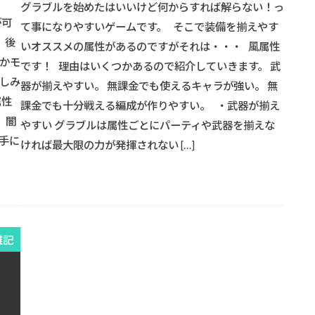
グラブルを始めたはいいけど何からすれば解らない！っ
が可
て事になりやすいゲームです。 そこで装備を揃えやす
 後
いオススメの属性があるのですがそれは・・・ 風属性
かモ
です！ 理由はいくつかあるので紹介していきます。 武
しみ
器が揃えやすい。 無課金でも使えるキャラが強い。 無
属性
課金でも十分戦える編成が作りやすい。 ・武器が揃え
 闇
やすい グラブルは属性ごとにパーティや武器を揃えな
手に
ければ最大限の力が発揮されない […]
雑記