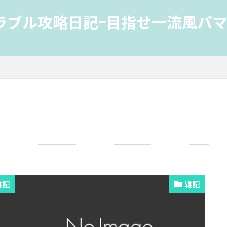
ラブル攻略日記-目指せ一流風パマ
雑記
雑記