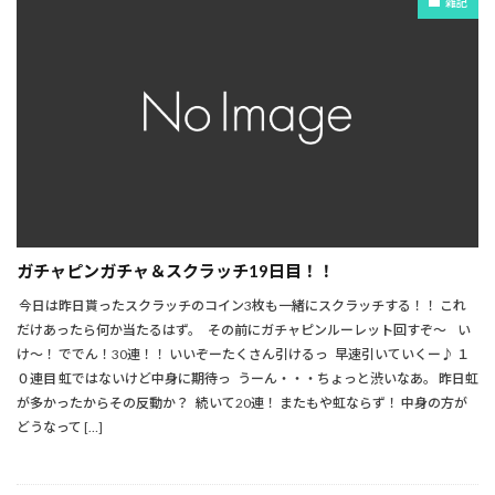
雑記
ガチャピンガチャ＆スクラッチ19日目！！
今日は昨日貰ったスクラッチのコイン3枚も一緒にスクラッチする！！ これ
だけあったら何か当たるはず。 その前にガチャピンルーレット回すぞ～ い
け～！ ででん！30連！！ いいぞーたくさん引けるっ 早速引いていくー♪ １
０連目 虹ではないけど中身に期待っ うーん・・・ちょっと渋いなあ。 昨日虹
が多かったからその反動か？ 続いて20連！ またもや虹ならず！ 中身の方が
どうなって […]