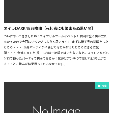
オイラDARKNESS攻略【vs何者にも染まらぬ黒い闇】
ついにやってきましたね！エイプリルフールイベント！ 前回は全く歯が立た
なかったので今回はリベンジしようと思います！ まずは様子見の挑戦をした
ところ・・・ 気弾パーティが半壊して何とか耐えたところにさらに気
弾・・・ 全滅しました(笑) これは一筋縄ではいかないなあ。よっしアルバハ
ソロで使ったパーティで挑んでみるか！気弾はアンチラで受ければ何とかな
る！！と、挑んだ結果思ってもみなかった […]
六竜