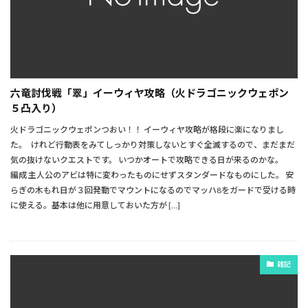
六竜討伐戦「翠」イーウィヤ攻略（火ドラゴニックウェポン
５凸入り）
火ドラゴニックウェポンつおい！！ イーウィヤ攻略が格段に楽になりまし
た。 けれど行動表をみてしっかり対策しないとすぐ全滅するので、まだまだ
気の抜けないクエストです。 いつかオートで攻略できる日が来るのかな。
編成 主人公のアビは特に変わったものにせずスタンダードなものにした。 安
らぎの木もれ日が３回発動でマウントになるのでマッハ8をガードで受ける時
に使える。基本は他に用意しておいた方が […]
雑記