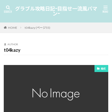
グラブル攻略日記-目指せ一流風パマ
ン-
HOME
t04kazy (ページ55)
AUTHOR
t04kazy
編成