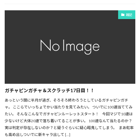
雑記
ガチャピンガチャ＆スクラッチ17日目！！
あっという間に半月が過ぎ、そろそろ終わろうとしているガチャピンガチ
ャ。 ここらでいっちょでかい当たりを見てみたい。 ついでに100連当ててみ
たい。 そんなこんなでガチャピンルーレットスタート！ 今回マジで10連は
少ないけど大体20連で落ち着いてることが多い。 100連なんて当たるのか？
実は判定が存在しないのか？と疑うぐらいに疑心暗鬼してしまう。 まあ虹率
も高め出しついでに新キャラ出して […]