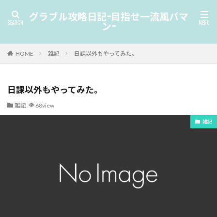
グラブル攻略日記-目指せ一流風パマ
ン-
HOME
雑記
日課以外もやってみた。
日課以外もやってみた。
雑記
68view
雑記