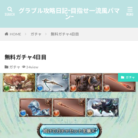
グラブル攻略日記-目指せ一流風パマ
ン-
HOME
ガチャ
無料ガチャ4日目
無料ガチャ4日目
ガチャ
34view
ガチャ