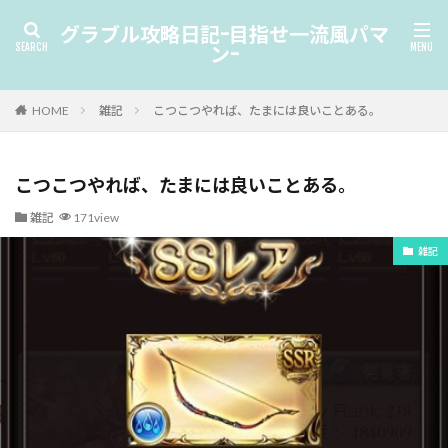
グラブル攻略日記-目指せ一流風パマ
ン-
HOME
雑記
こつこつやれば、たまには良いことある。
こつこつやれば、たまには良いことある。
雑記
171view
雑記