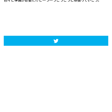
色々と準備が必要だけど一つ一つこつこつと頑張っていこう。