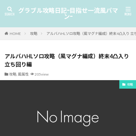
グラブル攻略日記-目指せ一流風パマ
ン-
HOME
攻略
アルバハHLソロ攻略（風マグナ編成）終末4凸入り 立
アルバハHLソロ攻略（風マグナ編成）終末4凸入り
立ち回り編
攻略
,
風属性
205view
攻略