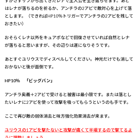
すかさずサブから出てきたレナで主人公を生き返らせます。あと
はレナが落ちるのを祈るか、アンチラの2アビで敵対心を上げて落
とします。（できればHP10％トリガーでアンチラの2アビを残して
おきたい）
おそらくレナ以外をキュアポなどで回復させていれば自然とレナ
が落ちると思いますが、その辺りは運になりそうです。
あとすぐユリウスでディスペルしてください。神光だけでも消して
おかないと後が面倒です。
HP10％ 「ビッグバン」
アンチラ奥義＋2アビで受けると被害は最小限です。または落とし
たいレナに2アビを使って攻撃を吸ってもらうというのも手です。
ここで再び敵の弱体消去と味方強化効果消去が来ます。
ユリウスの1アビを撃たないと攻撃が痛くて半壊するので撃てるよ
うに調整しましょう。