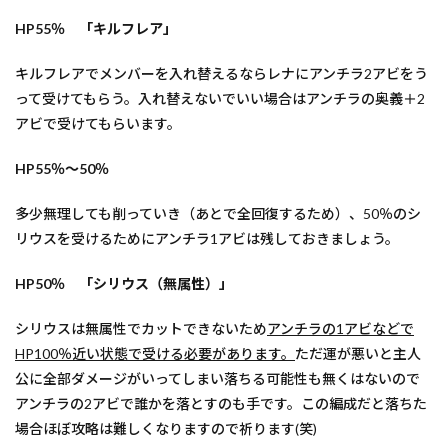
HP55％ 「キルフレア」
キルフレアでメンバーを入れ替えるならレナにアンチラ2アビをう
って受けてもらう。入れ替えないでいい場合はアンチラの奥義＋2
アビで受けてもらいます。
HP55％～50％
多少無理しても削っていき（あとで全回復するため）、50％のシ
リウスを受けるためにアンチラ1アビは残しておきましょう。
HP50％ 「シリウス（無属性）」
シリウスは無属性でカットできないため
アンチラの1アビなどで
HP100％近い状態で受ける必要があります。
ただ運が悪いと主人
公に全部ダメージがいってしまい落ちる可能性も無くはないので
アンチラの2アビで誰かを落とすのも手です。この編成だと落ちた
場合ほぼ攻略は難しくなりますので祈ります(笑)