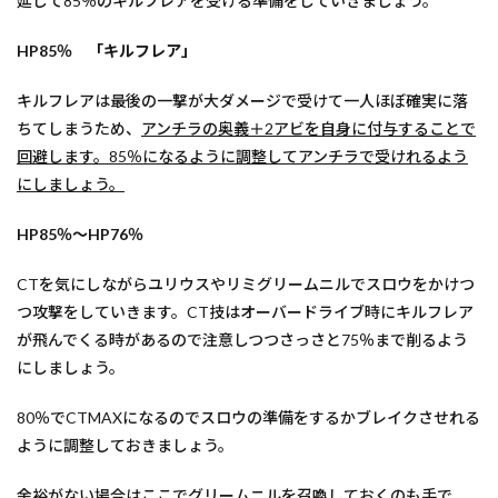
延して85％のキルフレアを受ける準備をしていきましょう。
HP85％ 「キルフレア」
キルフレアは最後の一撃が大ダメージで受けて一人ほぼ確実に落
ちてしまうため、
アンチラの奥義＋2アビを自身に付与することで
回避します。85％になるように調整してアンチラで受けれるよう
にしましょう。
HP85％～HP76％
CTを気にしながらユリウスやリミグリームニルでスロウをかけつ
つ攻撃をしていきます。CT技はオーバードライブ時にキルフレア
が飛んでくる時があるので注意しつつさっさと75％まで削るよう
にしましょう。
80％でCTMAXになるのでスロウの準備をするかブレイクさせれる
ように調整しておきましょう。
余裕がない場合はここでグリームニルを召喚しておくのも手で