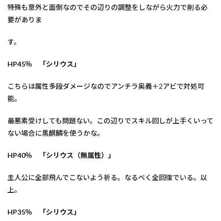
特殊も意外と面倒なのでその辺りの調整をしながら火力で削る必
要がありま
す。
HP45％ 「シリウス」
こちらは属性多段ダメージなのでアンチラ奥義＋2アビで対処可
能。
最悪素受けしても問題ない。この辺りでスキル回しが上手くいって
ない場合に黒麒麟を使うかな。
HP40
％ 「シリウス（無属性）」
主人公に全部飛んでこないよう祈る。なるべく全回復でいる。以
上。
HP35％ 「シリウス」