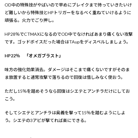
OD中の特殊技がやばいので早めにブレイクまで持っていきたいけ
ど難しいから特殊技とHPトリガーをなるべく重ねていけるように
頑張る。火力でごり押し。
HP28％でCTMAXになるのでOD中でなければあまり痛くない攻撃
です。ゴッドボイスだった場合はTAupをディスペルしましょう。
HP22％ 「オメガブラスト」
味方の強化効果消去。ダメージはそこまで痛くないですがそのま
ま放置すると通常攻撃で落ちるので回復は惜しみなく使おう。
ただし15％を踏めそうなら回復はシエテとアンチラだけにしてお
こう。
そしてシエテとアンチラは奥義を撃って15％を踏むようにしよ
う。シエテの3アビが撃てれば楽にできる。