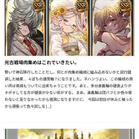
光古戦場肉集めはこれでいきたい。
勢いで神石移行したことだし、何とか肉集め編成に組み込めないかと試行錯
誤した結果… ４ぽちの通常軸？になりました。ネハンつよい。 この編成の良
い所は育成もついでに出来ちゃうことです。 あと、多分奥義軸の硬直よりポ
チポチしてる方が硬直が少ない気がする。 まあ、奥義軸は団バフとか色々使
わないと足りなかったから憶測になりますけど。 今回は初日が休みと被った
から頑張って色々試しな […]