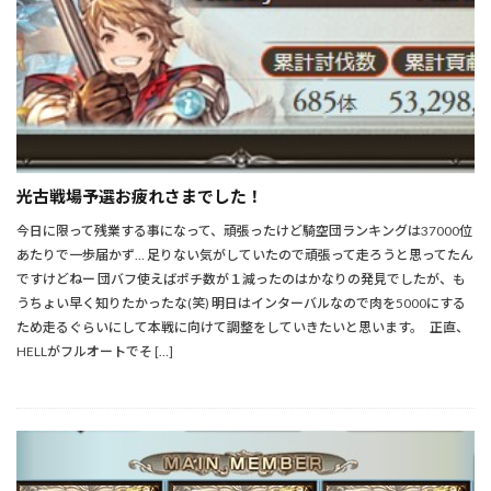
光古戦場予選お疲れさまでした！
今日に限って残業する事になって、頑張ったけど騎空団ランキングは37000位
あたりで一歩届かず… 足りない気がしていたので頑張って走ろうと思ってたん
ですけどねー 団バフ使えばポチ数が１減ったのはかなりの発見でしたが、も
うちょい早く知りたかったな(笑) 明日はインターバルなので肉を5000にする
ため走るぐらいにして本戦に向けて調整をしていきたいと思います。 正直、
HELLがフルオートでそ […]