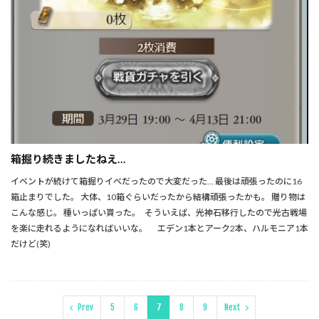
箱掘り続きましたねえ…
イベントが続けて箱掘りイベだったので大変だった… 最後は頑張ったのに16
箱止まりでした。 大体、10箱ぐらいだったから結構頑張ったかも。 贈り物は
こんな感じ。 種いっぱい貰った。 そういえば、光神石移行したので光古戦場
を楽に走れるようになればいいな。 エデン1本とアーク2本、ハルモニア1本
だけど(笑)
Prev
5
6
7
8
9
Next