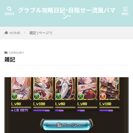
グラブル攻略日記-目指せ一流風パマ
ン-
HOME
雑記 (ページ7)
CATEGORY
雑記