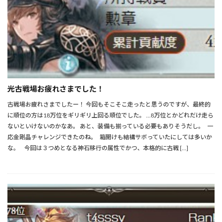
光古戦場お疲れさまでした！
古戦場お疲れさまでしたー！ 今回もそこそこ走ったと思うのですが、最終的
に順位の方は18万位をギリギリ上回る順位でした。 …8万位とかどれだけ走ら
ないといけないのかなあ。 あと、装備も揃っている必要もありそうだし。 一
応金剛晶チャレンジできたのね。 箱開けも結構サボっていたにしては多いか
な。 今回は３つめとなる神石移行の属性でかつ、本格的に古戦 […]